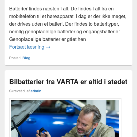
Batterier findes næsten i alt. De findes i alt fra en
mobiltelefon til et høreapparat. I dag er der ikke meget,
der drives uden et batteri. Der findes to batterityper,
nemlig genopladelige batterier og engangsbatterier.
Genopladelige batterier er gået hen
Genopladelige batterier vs almindelige
Fortsæt læsning
→
Postet i
Blog
Bilbatterier fra VARTA er altid i stødet
Skrevet d.
af
admin