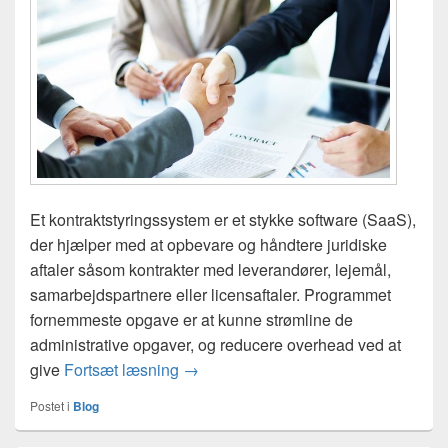
Et kontraktstyringssystem er et stykke software (SaaS),
der hjælper med at opbevare og håndtere juridiske
aftaler såsom kontrakter med leverandører, lejemål,
samarbejdspartnere eller licensaftaler. Programmet
fornemmeste opgave er at kunne strømline de
administrative opgaver, og reducere overhead ved at
Hvad er et kontraktstyringssystem?
give
Fortsæt læsning
→
Postet i
Blog