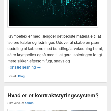
Krympeflex er med længder det bedste materiale til at
isolere kabler og ledninger. Udover at skabe en pæn
opdeling af kablerne med bundling/farvekodning heraf,
så er krympeflex også med til at gøre isoleringen langt
mere sikker, eftersom fugt, snavs og
Sådan bruger du krympeflex til el isolering
Fortsæt læsning
→
Postet i
Blog
Hvad er et kontraktstyringssystem?
Skrevet d.
af
admin