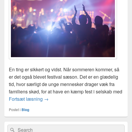
En ting er sikkert og vidst. Når sommeren kommer, så
er det også blevet festival sæson. Det er en glædelig
tid, hvor særligt de unge mennesker drager væk fra
familiens skød, for at have en kæmp fest i selskab med
Tag bilbatterier med på festival
Fortsæt læsning
→
Postet i
Blog
Primary
Search
Søg
Sidebar