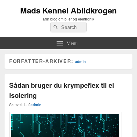
Mads Kennel Abildkrogen
Min blog om biler og elektronik
Search
Søg
for:
Menu
FORFATTER-ARKIVER:
admin
Sådan bruger du krympeflex til el
isolering
Skrevet d.
af
admin