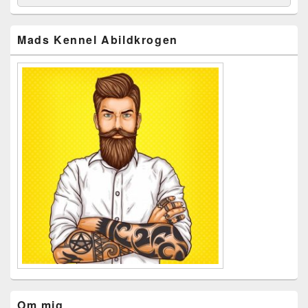
for:
Widget
Area
Mads Kennel Abildkrogen
Om mig