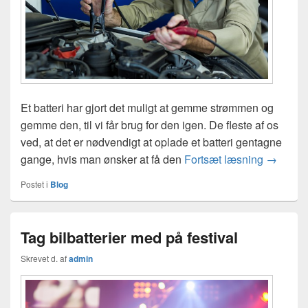
Et batteri har gjort det muligt at gemme strømmen og
gemme den, til vi får brug for den igen. De fleste af os
ved, at det er nødvendigt at oplade et batteri gentagne
Bilbatter
gange, hvis man ønsker at få den
Fortsæt læsning
→
Postet i
Blog
Tag bilbatterier med på festival
Skrevet d.
af
admin