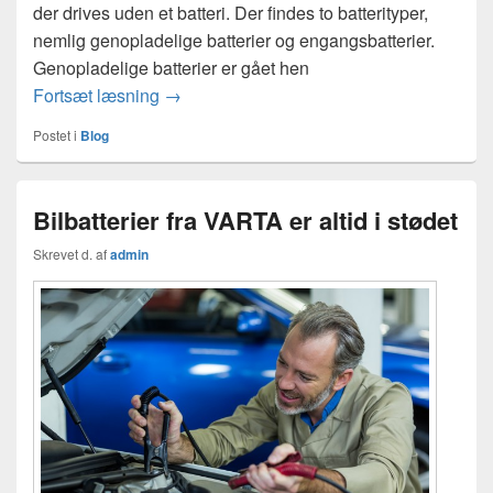
der drives uden et batteri. Der findes to batterityper,
nemlig genopladelige batterier og engangsbatterier.
Genopladelige batterier er gået hen
Genopladelige batterier vs almindelige
Fortsæt læsning
→
Postet i
Blog
Bilbatterier fra VARTA er altid i stødet
Skrevet d.
af
admin