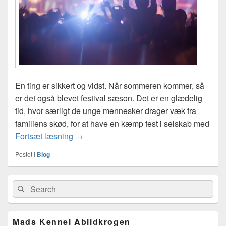
En ting er sikkert og vidst. Når sommeren kommer, så
er det også blevet festival sæson. Det er en glædelig
tid, hvor særligt de unge mennesker drager væk fra
familiens skød, for at have en kæmp fest i selskab med
Tag bilbatterier med på festival
Fortsæt læsning
→
Postet i
Blog
Primary
Search
Søg
Sidebar
for:
Widget
Area
Mads Kennel Abildkrogen