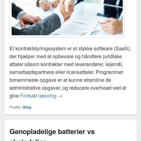
Et kontraktstyringssystem er et stykke software (SaaS),
der hjælper med at opbevare og håndtere juridiske
aftaler såsom kontrakter med leverandører, lejemål,
samarbejdspartnere eller licensaftaler. Programmet
fornemmeste opgave er at kunne strømline de
administrative opgaver, og reducere overhead ved at
Hvad er et kontraktstyringssystem?
give
Fortsæt læsning
→
Postet i
Blog
Genopladelige batterier vs