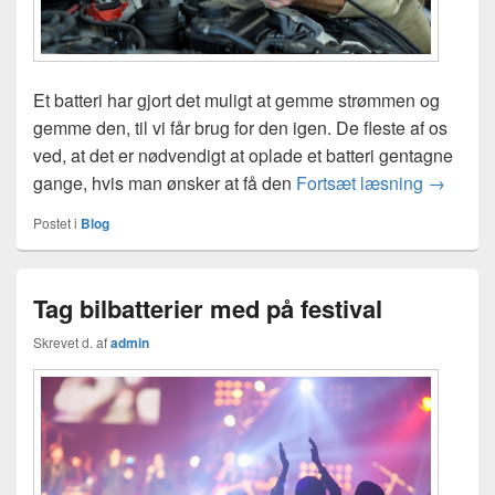
Et batteri har gjort det muligt at gemme strømmen og
gemme den, til vi får brug for den igen. De fleste af os
ved, at det er nødvendigt at oplade et batteri gentagne
Bilbatter
gange, hvis man ønsker at få den
Fortsæt læsning
→
Postet i
Blog
Tag bilbatterier med på festival
Skrevet d.
af
admin