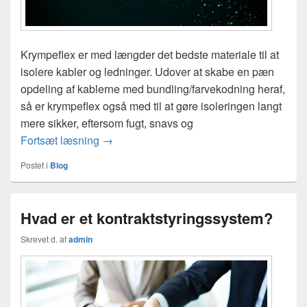
Krympeflex er med længder det bedste materiale til at
isolere kabler og ledninger. Udover at skabe en pæn
opdeling af kablerne med bundling/farvekodning heraf,
så er krympeflex også med til at gøre isoleringen langt
mere sikker, eftersom fugt, snavs og
Sådan bruger du krympeflex til el isolering
Fortsæt læsning
→
Postet i
Blog
Hvad er et kontraktstyringssystem?
Skrevet d.
af
admin