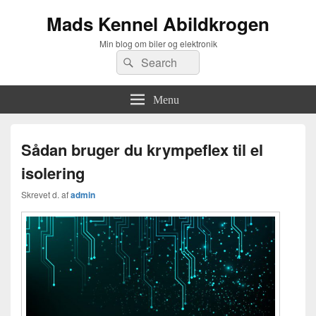
Mads Kennel Abildkrogen
Min blog om biler og elektronik
Search
Søg
for:
Menu
Sådan bruger du krympeflex til el
isolering
Skrevet d.
af
admin